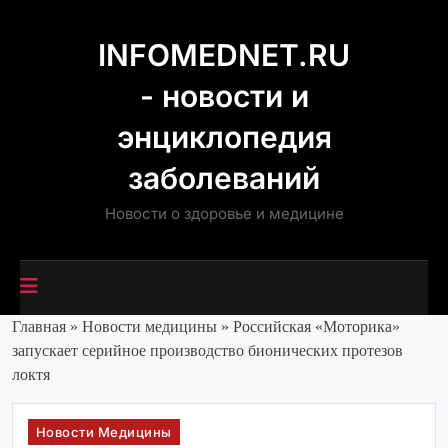
Перейти
к
INFOMEDNET.RU
содержимому
- новости и
энциклопедия
заболеваний
Новости о здоровье и медицине
Главная
»
Новости медицины
»
Российская «Моторика»
запускает серийное производство бионических протезов
локтя
Новости Медицины