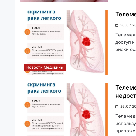
бесплодия
Телеме
26.07.2
Телемеди
доступ к
риски ос
Аллергический ринит
Новости Медицины
Телеме
недост
Фортранс – залог
качественного осмотра
25.07.2
кишечника
Телемед
использу
приложен