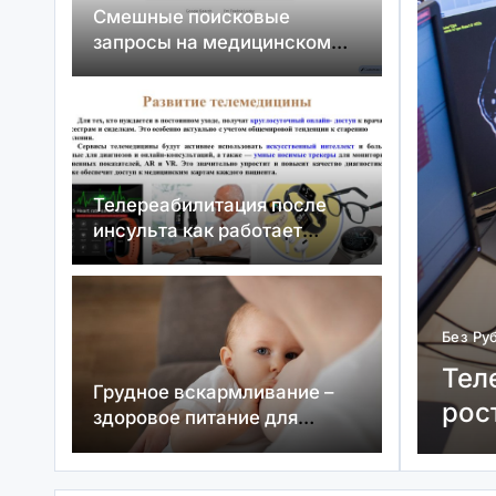
Смешные поисковые
запросы на медицинском
сайте
Телереабилитация после
инсульта как работает
дистанционное
восстановление
убрики
02.08.2026
емедицина в психиатрии России
Грудное вскармливание –
т до 2027
здоровое питание для
малыша