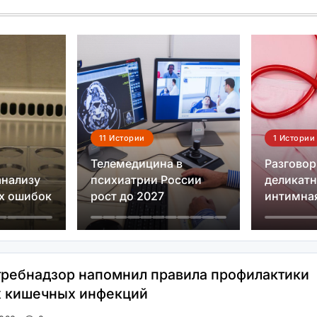
11
Истории
1
Истории
Телемедицина в
Разговор
анализу
психиатрии России
деликатн
х ошибок
рост до 2027
интимная
ребнадзор напомнил правила профилактики
х кишечных инфекций