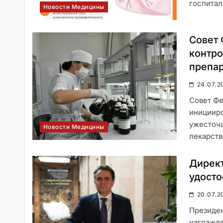
госпитал
Новости Медицины
Совет 
контро
препа
24.07.2
Совет Фе
иницииро
ужесточа
Новости Медицины
лекарст
Дирек
удосто
20.07.2
Президен
награжд