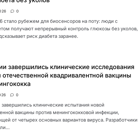
бета без уколов
026
0
6 стало рубежем для биосенсоров на поту: люди с
том получают непрерывный контроль глюкозы без уколов,
дсказывает риск диабета заранее.
ии завершились клинические исследования
 отечественной квадривалентной вакцины
ингококка
026
0
 завершились клинические испытания новой
енной вакцины против менингококковой инфекции,
ей от четырех основных вариантов вируса. Разработчики
али…