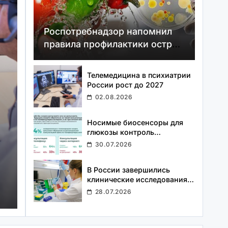
Роспотребнадзор напомнил
правила профилактики острых
кишечных инфекций
Телемедицина в психиатрии
России рост до 2027
02.08.2026
Носимые биосенсоры для
глюкозы контроль
предиабета без уколов
30.07.2026
Новости Медицины
28.07.2026
В России завершились
озы
В России завершились
клинические исследования
в
исследования первой 
первой отечественной
28.07.2026
квадривалентной вакцины
квадривалентной вакц
от менингококка
менингококка