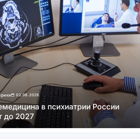
Без Рубрики
30.07.2026
Носимые биосенсоры для глюк
контроль предиабета без уколо