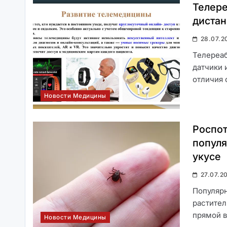
Телере
дистан
28.07.2
Директор НМИЦ онкологии
Телереаб
имени Блохина удостоен
датчики 
ордена «За заслуги перед
отличия 
Отечеством»
Новости Медицины
Роспот
Пестициды в быту. Как
популя
выбрать средство для
уничтожения насекомых
укусе
27.07.2
Популяр
растител
прямой в
Причины мужского
Новости Медицины