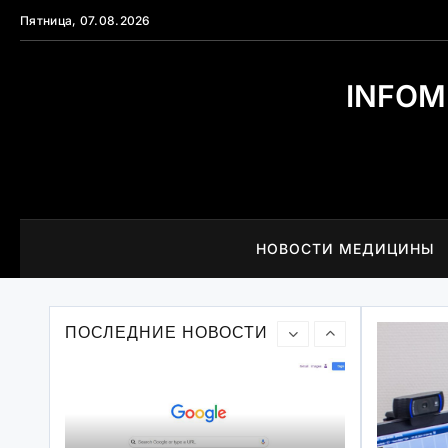
Перейти
Пятница, 07.08.2026
к
содержимому
INFOM
Аллергический ринит
НОВОСТИ МЕДИЦИНЫ
Фортранс – залог
качественного осмотра
ПОСЛЕДНИЕ НОВОСТИ
кишечника