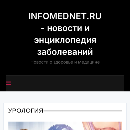
Перейти
к
INFOMEDNET.RU
содержимому
- новости и
энциклопедия
заболеваний
Новости о здоровье и медицине
УРОЛОГИЯ