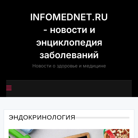
Перейти
к
INFOMEDNET.RU
содержимому
- новости и
энциклопедия
заболеваний
Новости о здоровье и медицине
ЭНДОКРИНОЛОГИЯ