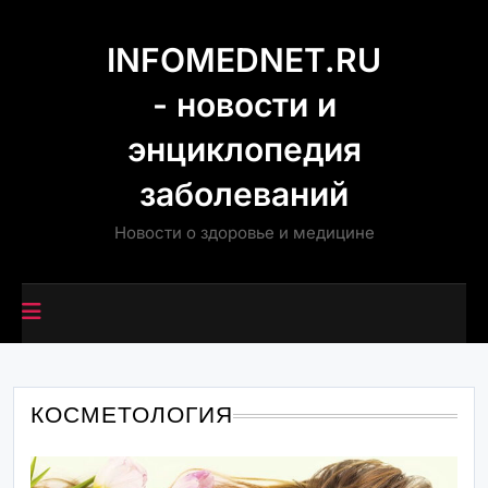
Перейти
к
INFOMEDNET.RU
содержимому
- новости и
энциклопедия
заболеваний
Новости о здоровье и медицине
КОСМЕТОЛОГИЯ