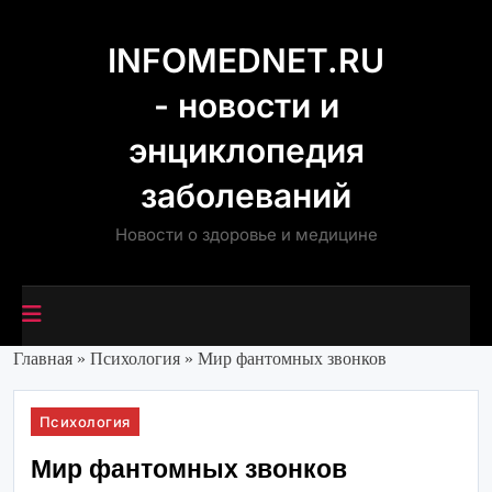
Перейти
к
INFOMEDNET.RU
содержимому
- новости и
энциклопедия
заболеваний
Новости о здоровье и медицине
Главная
»
Психология
»
Мир фантомных звонков
Психология
Мир фантомных звонков